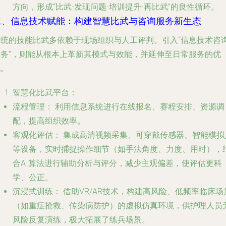
方向，形成“比武-发现问题-培训提升-再比武”的良性循环。
二、信息技术赋能：构建智慧比武与咨询服务新生态
传统的技能比武多依赖于现场组织与人工评判。引入“信息技术咨
服务”，则能从根本上革新其模式与效能，并延伸至日常服务的优
化。
智慧化比武平台：
流程管理：
利用信息系统进行在线报名、赛程安排、资源调
配，提高组织效率。
客观化评估：
集成高清视频采集、可穿戴传感器、智能模拟
等设备，实时捕捉操作细节（如手法角度、力度、用时），
合AI算法进行辅助分析与评分，减少主观偏差，使评估更科
学、公正。
沉浸式训练：
借助VR/AR技术，构建高风险、低频率临床场
（如重症抢救、传染病防护）的虚拟仿真环境，供护理人员
风险反复演练，极大拓展了练兵场景。