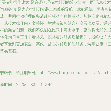
开展技能操作比武”是磨砺护理技术利刃的淬火过程，而“信息技术
咨询服务”则是为这把利刃安装上精准的导航与赋能系统。两者相
相成，共同推动护理服务从经验驱动向数据驱动、从标准化向精
化、从技术操作向人文关怀与智慧决策相结合的高层次发展。通
这样的融合创新，我们不仅能在比武中赛出水平，更能将比武的
果转化为日常工作中看得见、摸得着的服务质量提升，最终让广
患者享受到更加安全、高效、舒心的优质护理服务，筑牢健康中
的坚实基石。
若转载，请注明出处：http://www.liruojia.com/product/46.html
新时间：2026-08-08 23:42:44